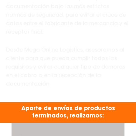
documentación bajo las más estrictas
normas de seguridad, para evitar el cruce de
datos entre el fabricante de la mercancía y el
receptor final.
Desde Mega Online
Logistics
, asesoramos al
cliente para que pueda cumplir todos los
requisitos y evitar cualquier tipo de demoras
en el cobro o en la recepción de la
documentación
Aparte de envíos de productos
terminados, realizamos: