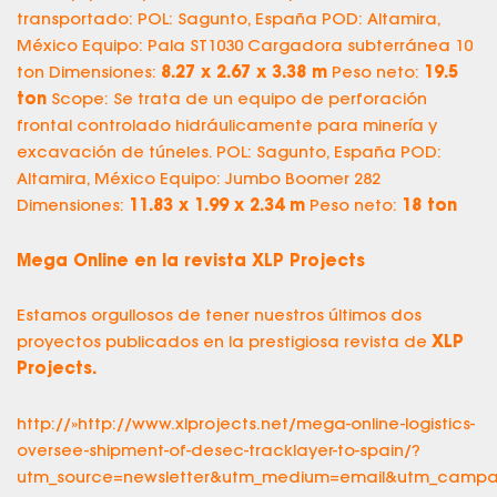
transportado: POL: Sagunto, España POD: Altamira,
México Equipo: Pala ST1030 Cargadora subterránea 10
ton Dimensiones:
8.27 x 2.67 x 3.38 m
Peso neto:
19.5
ton
Scope: Se trata de un equipo de perforación
frontal controlado hidráulicamente para minería y
excavación de túneles. POL: Sagunto, España POD:
Altamira, México Equipo: Jumbo Boomer 282
Dimensiones:
11.83 x 1.99 x 2.34 m
Peso neto:
18 ton
Mega Online en la revista XLP Projects
Estamos orgullosos de tener nuestros últimos dos
proyectos publicados en la prestigiosa revista de
XLP
Projects.
http://»http://www.xlprojects.net/mega-online-logistics-
oversee-shipment-of-desec-tracklayer-to-spain/?
utm_source=newsletter&utm_medium=email&utm_campaig